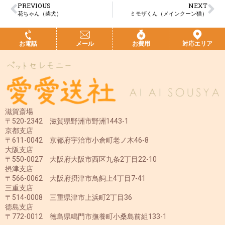
PREVIOUS
NEXT
花ちゃん（柴犬）
ミモザくん（メインクーン猫）
お電話
メール
お費用
対応エリア
滋賀斎場
〒520-2342 滋賀県野洲市野洲1443-1
京都支店
〒611-0042 京都府宇治市小倉町老ノ木46-8
大阪支店
〒550-0027 大阪府大阪市西区九条2丁目22-10
摂津支店
〒566-0062 大阪府摂津市鳥飼上4丁目7-41
三重支店
〒514-0008 三重県津市上浜町2丁目36
徳島支店
〒772-0012 徳島県鳴門市撫養町小桑島前組133-1