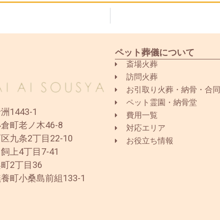
ペット葬儀について
斎場火葬
訪問火葬
お引取り火葬・納骨・合
ペット霊園・納骨堂
1443-1
費用一覧
倉町老ノ木46-8
対応エリア
区九条2丁目22-10
お役立ち情報
飼上4丁目7-41
町2丁目36
養町小桑島前組133-1