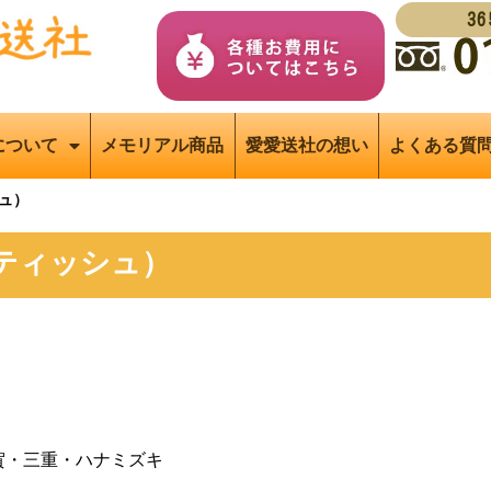
3
について
メモリアル商品
愛愛送社の想い
よくある質
ュ）
ティッシュ）
賀・三重・ハナミズキ