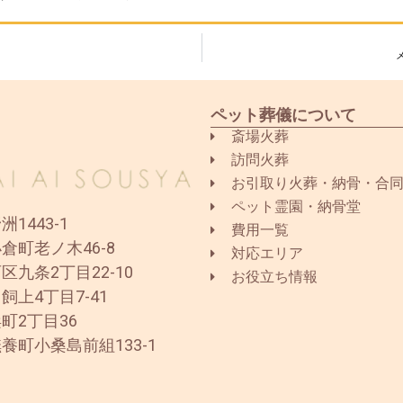
ペット葬儀について
斎場火葬
訪問火葬
お引取り火葬・納骨・合
ペット霊園・納骨堂
1443-1
費用一覧
倉町老ノ木46-8
対応エリア
区九条2丁目22-10
お役立ち情報
飼上4丁目7-41
町2丁目36
養町小桑島前組133-1