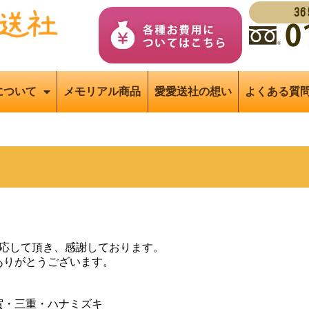
3
について
メモリアル商品
愛愛送社の想い
よくある質
）
対応して頂き、感謝しております。
ありがとうございます。
賀・三重・ハナミズキ