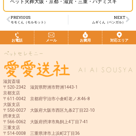
ペット火葬大阪・京都・滋賀・三重・ハナミズキ
PREVIOUS
NEXT
モモくん（モルモット）
ムギくん（ベンガル）
お電話
メール
お費用
対応エリア
滋賀斎場
〒520-2342 滋賀県野洲市野洲1443-1
京都支店
〒611-0042 京都府宇治市小倉町老ノ木46-8
大阪支店
〒550-0027 大阪府大阪市西区九条2丁目22-10
摂津支店
〒566-0062 大阪府摂津市鳥飼上4丁目7-41
三重支店
〒514-0008 三重県津市上浜町2丁目36