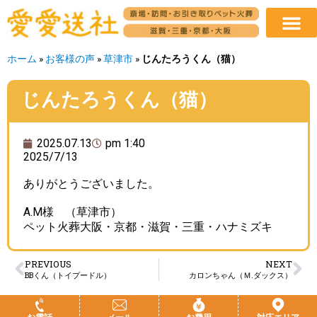
ホーム
»
お客様の声
»
草津市
»
じんたろうくん（猫）
じんたろうくん（猫）
2025.07.13
pm 1:40
2025/7/13
ありがとうございました。
A.M様 （草津市）
ペット火葬大阪・京都・滋賀・三重・ハナミズキ
PREVIOUS
NEXT
BBくん（トイプードル）
カロンちゃん（Ｍ.ダックス）