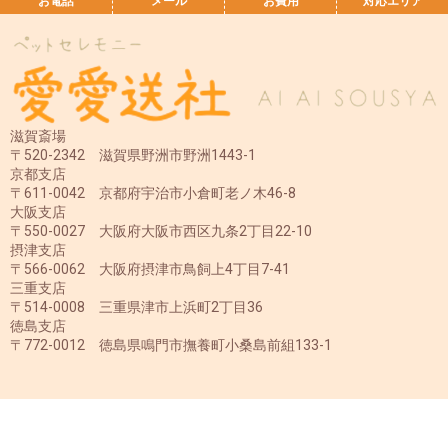
お電話
メール
お費用
対応エリア
滋賀斎場
〒520-2342 滋賀県野洲市野洲1443-1
京都支店
〒611-0042 京都府宇治市小倉町老ノ木46-8
大阪支店
〒550-0027 大阪府大阪市西区九条2丁目22-10
摂津支店
〒566-0062 大阪府摂津市鳥飼上4丁目7-41
三重支店
〒514-0008 三重県津市上浜町2丁目36
徳島支店
〒772-0012 徳島県鳴門市撫養町小桑島前組133-1