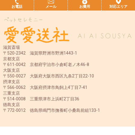
お電話
メール
お費用
対応エリア
滋賀斎場
〒520-2342 滋賀県野洲市野洲1443-1
京都支店
〒611-0042 京都府宇治市小倉町老ノ木46-8
大阪支店
〒550-0027 大阪府大阪市西区九条2丁目22-10
摂津支店
〒566-0062 大阪府摂津市鳥飼上4丁目7-41
三重支店
〒514-0008 三重県津市上浜町2丁目36
徳島支店
〒772-0012 徳島県鳴門市撫養町小桑島前組133-1