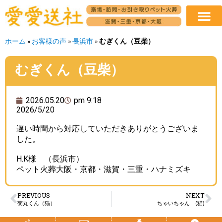
ホーム
»
お客様の声
»
長浜市
»
むぎくん（豆柴）
むぎくん（豆柴）
2026.05.20
pm 9:18
2026/5/20
遅い時間から対応していただきありがとうございま
した。
H.K様 （長浜市）
ペット火葬大阪・京都・滋賀・三重・ハナミズキ
PREVIOUS
NEXT
菊丸くん（猫）
ちゃいちゃん (猫)