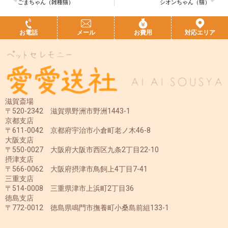
ごまちゃん（雑種猫）
シオンちゃん（猫）
お電話
メール
お費用
対応エリア
滋賀斎場
〒520-2342 滋賀県野洲市野洲1443-1
京都支店
〒611-0042 京都府宇治市小倉町老ノ木46-8
大阪支店
〒550-0027 大阪府大阪市西区九条2丁目22-10
摂津支店
〒566-0062 大阪府摂津市鳥飼上4丁目7-41
三重支店
〒514-0008 三重県津市上浜町2丁目36
徳島支店
〒772-0012 徳島県鳴門市撫養町小桑島前組133-1