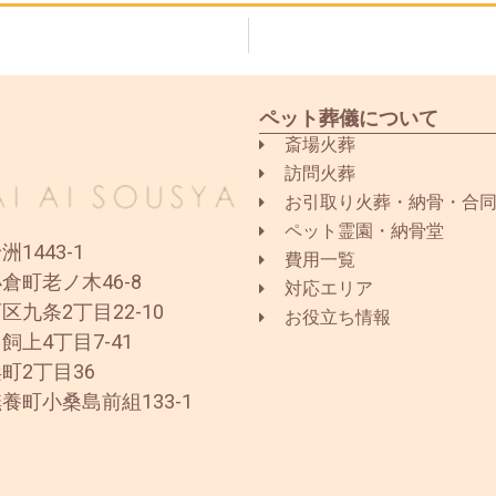
ペット葬儀について
斎場火葬
訪問火葬
お引取り火葬・納骨・合
ペット霊園・納骨堂
1443-1
費用一覧
倉町老ノ木46-8
対応エリア
区九条2丁目22-10
お役立ち情報
飼上4丁目7-41
町2丁目36
養町小桑島前組133-1