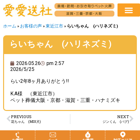
ホーム
»
お客様の声
»
東近江市
»
らいちゃん (ハリネズミ)
らいちゃん (ハリネズミ)
2026.05.26
pm 2:57
2026/5/25
らい2年8ヶ月ありがとう!!
K.A様 （東近江市）
ペット葬儀大阪・京都・滋賀・三重・ハナミズキ
PREVIOUS
NEXT
花ちゃん (MIX犬)
ジンくん (パグ)