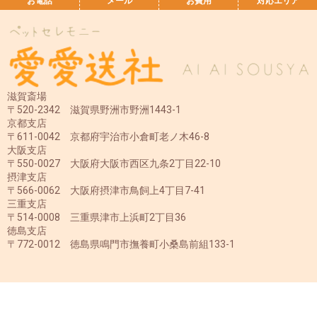
お電話
メール
お費用
対応エリア
滋賀斎場
〒520-2342 滋賀県野洲市野洲1443-1
京都支店
〒611-0042 京都府宇治市小倉町老ノ木46-8
大阪支店
〒550-0027 大阪府大阪市西区九条2丁目22-10
摂津支店
〒566-0062 大阪府摂津市鳥飼上4丁目7-41
三重支店
〒514-0008 三重県津市上浜町2丁目36
徳島支店
〒772-0012 徳島県鳴門市撫養町小桑島前組133-1