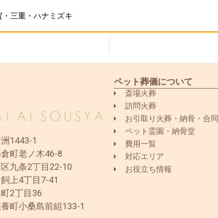
賀・三重・ハナミズキ
ペット葬儀について
斎場火葬
訪問火葬
お引取り火葬・納骨・合
ペット霊園・納骨堂
1443-1
費用一覧
倉町老ノ木46-8
対応エリア
区九条2丁目22-10
お役立ち情報
飼上4丁目7-41
町2丁目36
養町小桑島前組133-1