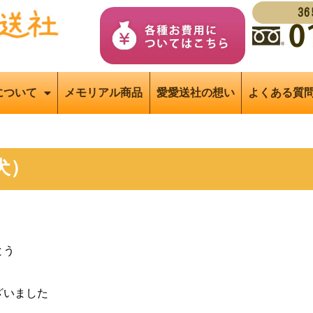
3
について
メモリアル商品
愛愛送社の想い
よくある質
犬）
とう
ざいました