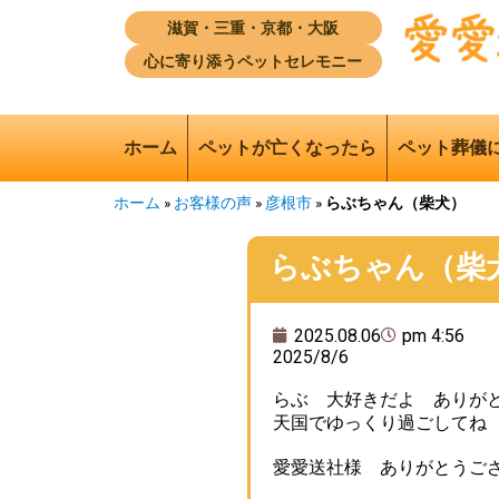
滋賀・三重・京都・大阪
心に寄り添うペットセレモニー
ホーム
ペットが亡くなったら
ペット葬儀
ホーム
»
お客様の声
»
彦根市
»
らぶちゃん（柴犬）
らぶちゃん（柴
2025.08.06
pm 4:56
2025/8/6
らぶ 大好きだよ ありが
天国でゆっくり過ごしてね
愛愛送社様 ありがとうご