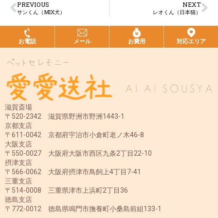
PREVIOUS
NEXT
サンくん（MIX犬）
レオくん（日本猫）
お電話
メール
お費用
対応エリア
滋賀斎場
〒520-2342 滋賀県野洲市野洲1443-1
京都支店
〒611-0042 京都府宇治市小倉町老ノ木46-8
大阪支店
〒550-0027 大阪府大阪市西区九条2丁目22-10
摂津支店
〒566-0062 大阪府摂津市鳥飼上4丁目7-41
三重支店
〒514-0008 三重県津市上浜町2丁目36
徳島支店
〒772-0012 徳島県鳴門市撫養町小桑島前組133-1