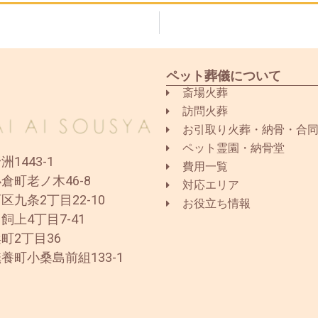
ペット葬儀について
斎場火葬
訪問火葬
お引取り火葬・納骨・合
ペット霊園・納骨堂
1443-1
費用一覧
倉町老ノ木46-8
対応エリア
区九条2丁目22-10
お役立ち情報
飼上4丁目7-41
町2丁目36
養町小桑島前組133-1