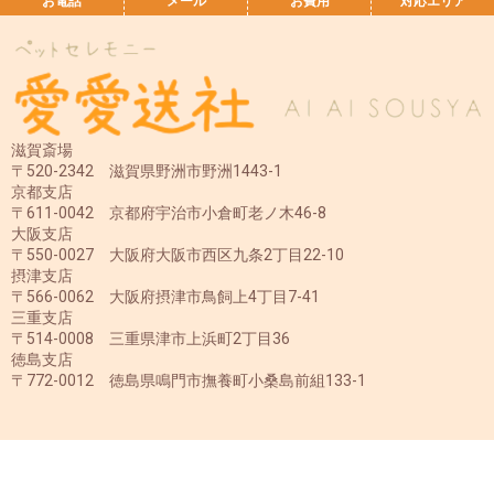
お電話
メール
お費用
対応エリア
滋賀斎場
〒520-2342 滋賀県野洲市野洲1443-1
京都支店
〒611-0042 京都府宇治市小倉町老ノ木46-8
大阪支店
〒550-0027 大阪府大阪市西区九条2丁目22-10
摂津支店
〒566-0062 大阪府摂津市鳥飼上4丁目7-41
三重支店
〒514-0008 三重県津市上浜町2丁目36
徳島支店
〒772-0012 徳島県鳴門市撫養町小桑島前組133-1