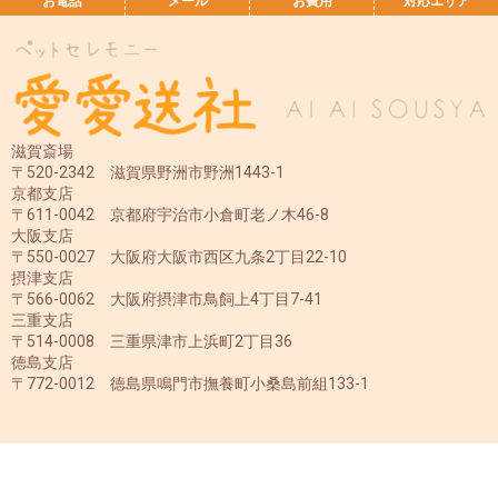
お電話
メール
お費用
対応エリア
滋賀斎場
〒520-2342 滋賀県野洲市野洲1443-1
京都支店
〒611-0042 京都府宇治市小倉町老ノ木46-8
大阪支店
〒550-0027 大阪府大阪市西区九条2丁目22-10
摂津支店
〒566-0062 大阪府摂津市鳥飼上4丁目7-41
三重支店
〒514-0008 三重県津市上浜町2丁目36
徳島支店
〒772-0012 徳島県鳴門市撫養町小桑島前組133-1