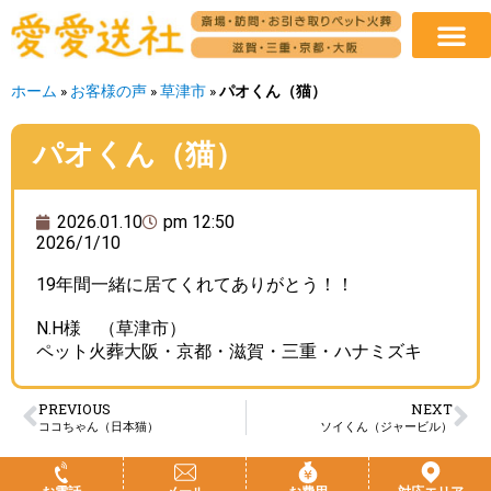
ホーム
»
お客様の声
»
草津市
»
パオくん（猫）
パオくん（猫）
2026.01.10
pm 12:50
2026/1/10
19年間一緒に居てくれてありがとう！！
N.H様 （草津市）
ペット火葬大阪・京都・滋賀・三重・ハナミズキ
PREVIOUS
NEXT
ココちゃん（日本猫）
ソイくん（ジャービル）