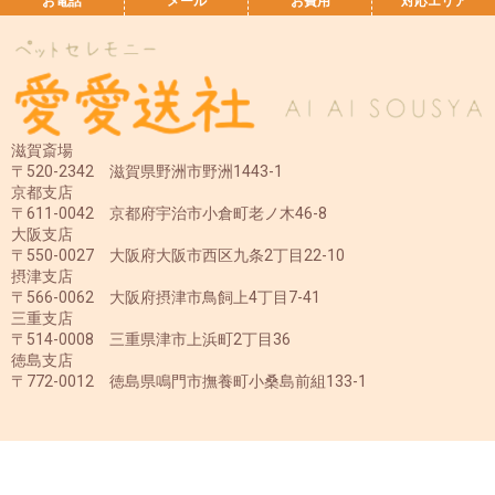
お電話
メール
お費用
対応エリア
滋賀斎場
〒520-2342 滋賀県野洲市野洲1443-1
京都支店
〒611-0042 京都府宇治市小倉町老ノ木46-8
大阪支店
〒550-0027 大阪府大阪市西区九条2丁目22-10
摂津支店
〒566-0062 大阪府摂津市鳥飼上4丁目7-41
三重支店
〒514-0008 三重県津市上浜町2丁目36
徳島支店
〒772-0012 徳島県鳴門市撫養町小桑島前組133-1