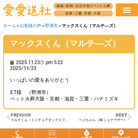
ホーム
»
お客様の声
»
野洲市
»
マックスくん（マルチ―ズ）
マックスくん（マルチ―ズ）
2025.11.23
pm 5:22
2025/11/23
いっぱいの愛をありがとう
E.T様 （野洲市）
ペット火葬大阪・京都・滋賀・三重・ハナミズキ
PREVIOUS
NEXT
ラルクくん（ミニチュアダックスフンド）
ペコちゃん（M.シュナウザー）