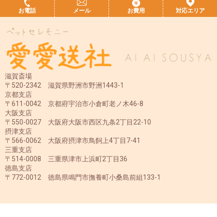
お電話
メール
お費用
対応エリア
滋賀斎場
〒520-2342 滋賀県野洲市野洲1443-1
京都支店
〒611-0042 京都府宇治市小倉町老ノ木46-8
大阪支店
〒550-0027 大阪府大阪市西区九条2丁目22-10
摂津支店
〒566-0062 大阪府摂津市鳥飼上4丁目7-41
三重支店
〒514-0008 三重県津市上浜町2丁目36
徳島支店
〒772-0012 徳島県鳴門市撫養町小桑島前組133-1