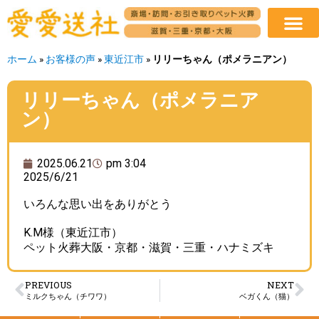
ホーム
»
お客様の声
»
東近江市
»
リリーちゃん（ポメラニアン）
リリーちゃん（ポメラニア
ン）
2025.06.21
pm 3:04
2025/6/21
いろんな思い出をありがとう
K.M様（東近江市）
ペット火葬大阪・京都・滋賀・三重・ハナミズキ
PREVIOUS
NEXT
ミルクちゃん（チワワ）
ベガくん（猫）