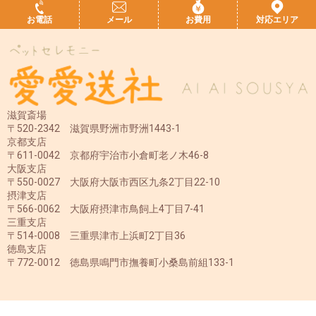
お電話
メール
お費用
対応エリア
滋賀斎場
〒520-2342 滋賀県野洲市野洲1443-1
京都支店
〒611-0042 京都府宇治市小倉町老ノ木46-8
大阪支店
〒550-0027 大阪府大阪市西区九条2丁目22-10
摂津支店
〒566-0062 大阪府摂津市鳥飼上4丁目7-41
三重支店
〒514-0008 三重県津市上浜町2丁目36
徳島支店
〒772-0012 徳島県鳴門市撫養町小桑島前組133-1