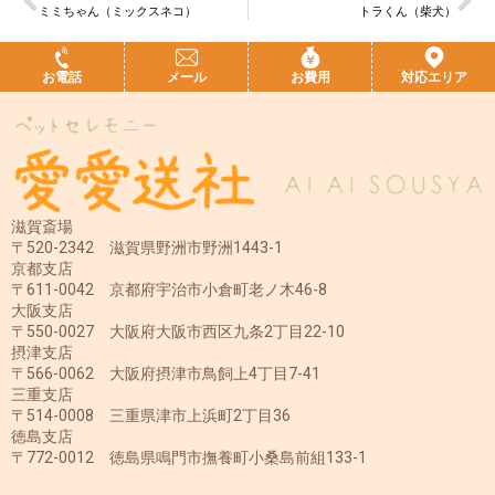
ミミちゃん（ミックスネコ）
トラくん（柴犬）
お電話
メール
お費用
対応エリア
滋賀斎場
〒520-2342 滋賀県野洲市野洲1443-1
京都支店
〒611-0042 京都府宇治市小倉町老ノ木46-8
大阪支店
〒550-0027 大阪府大阪市西区九条2丁目22-10
摂津支店
〒566-0062 大阪府摂津市鳥飼上4丁目7-41
三重支店
〒514-0008 三重県津市上浜町2丁目36
徳島支店
〒772-0012 徳島県鳴門市撫養町小桑島前組133-1