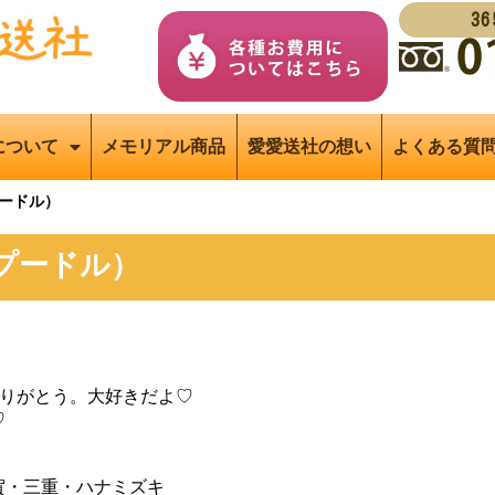
3
について
メモリアル商品
愛愛送社の想い
よくある質
ードル）
プードル）
ありがとう。大好きだよ♡
♡
賀・三重・ハナミズキ