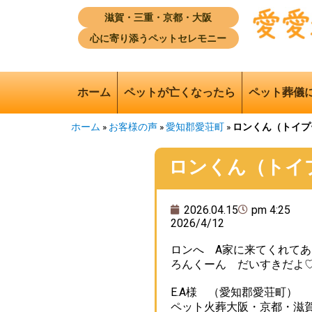
滋賀・三重・京都・大阪
心に寄り添うペットセレモニー
ホーム
ペットが亡くなったら
ペット葬儀
ホーム
»
お客様の声
»
愛知郡愛荘町
»
ロンくん（トイプ
ロンくん（トイ
2026.04.15
pm 4:25
2026/4/12
ロンへ A家に来てくれて
ろんくーん だいすきだよ
E.A様 （愛知郡愛荘町）
ペット火葬大阪・京都・滋