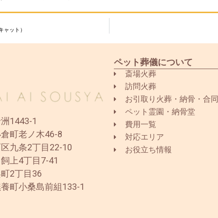
キャット）
ペット葬儀について
斎場火葬
訪問火葬
お引取り火葬・納骨・合
ペット霊園・納骨堂
1443-1
費用一覧
倉町老ノ木46-8
対応エリア
区九条2丁目22-10
お役立ち情報
飼上4丁目7-41
町2丁目36
養町小桑島前組133-1