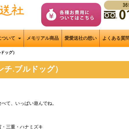
3
について
メモリアル商品
愛愛送社の想い
よくある質
ルドッグ）
ンチ.ブルドッグ）
食べて、いっぱい遊んでね。
賀・三重・ハナミズキ