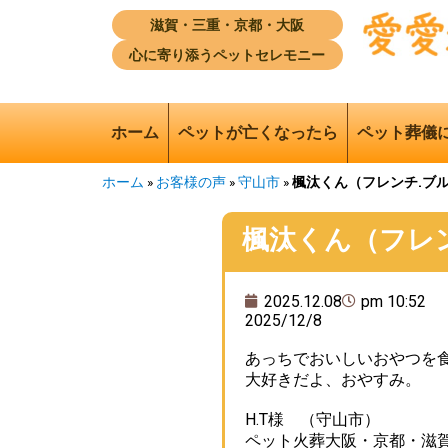
滋賀・三重・京都・大阪
心に寄り添うペットセレモニー
ホーム
ペットが亡くなったら
ペット葬儀
ホーム
»
お客様の声
»
守山市
»
楓汰くん（フレンチ.ブ
楓汰くん（フレ
2025.12.08
pm 10:52
2025/12/8
あっちでおいしいおやつを
大好きだよ、おやすみ。
H.T様 （守山市）
ペット火葬大阪・京都・滋