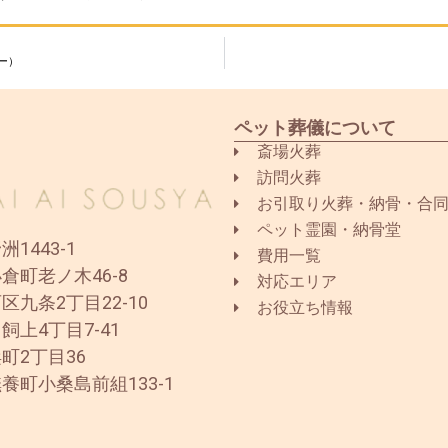
ー）
ペット葬儀について
斎場火葬
訪問火葬
お引取り火葬・納骨・合
ペット霊園・納骨堂
1443-1
費用一覧
倉町老ノ木46-8
対応エリア
区九条2丁目22-10
お役立ち情報
飼上4丁目7-41
町2丁目36
養町小桑島前組133-1