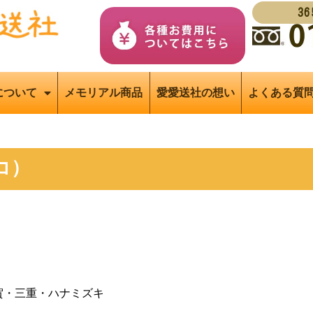
3
について
メモリアル商品
愛愛送社の想い
よくある質
コ）
賀・三重・ハナミズキ