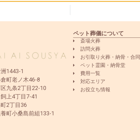
ペット葬儀について
斎場火葬
訪問火葬
お引取り火葬・納骨・合
ペット霊園・納骨堂
1443-1
費用一覧
倉町老ノ木46-8
対応エリア
区九条2丁目22-10
お役立ち情報
飼上4丁目7-41
町2丁目36
養町小桑島前組133-1