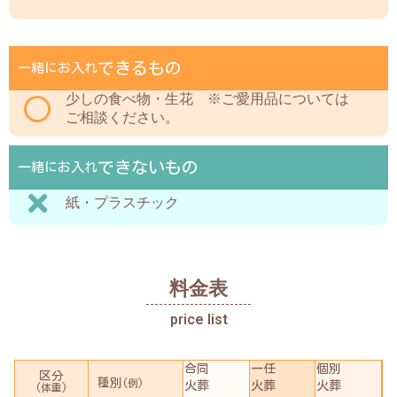
できるもの
一緒にお入れ
少しの食べ物・生花 ※ご愛用品については
ご相談ください。
できないもの
一緒にお入れ
紙・プラスチック
料金表
price list
合同
一任
個別
区分
種別
(例)
火葬
火葬
火葬
(体重)