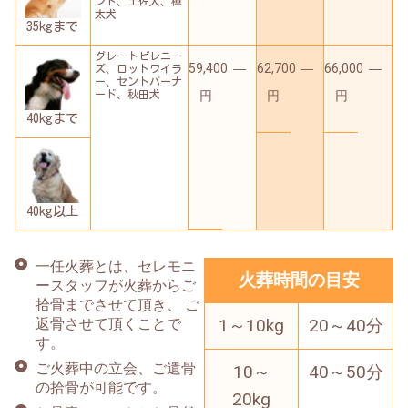
ンド、土佐犬、樺
太犬
35kgまで
グレートピレニー
59,400
―
62,700
―
66,000
―
ズ、ロットワイラ
ー、セントバーナ
ード、秋田犬
円
円
円
40kgまで
40kg以上
一任火葬とは、セレモニ
火葬時間の目安
ースタッフが火葬からご
拾骨までさせて頂き、 ご
返骨させて頂くことで
1～10kg
20～40分
す。
ご火葬中の立会、ご遺骨
10～
40～50分
の拾骨が可能です。
20kg