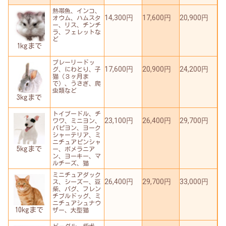
熱帯魚、インコ、
14,300円
17,600円
20,900円
オウム、ハムスタ
ー、リス、チンチ
ラ、フェレットな
ど
1kgまで
プレーリードッ
17,600円
20,900円
24,200円
グ、にわとり、子
猫（３ヶ月ま
で）、うさぎ、爬
虫類など
3kgまで
トイプードル、チ
23,100円
26,400円
29,700円
ワワ、ミニヨン、
パピヨン、ヨーク
シャーテリア、ミ
ニチュアピンシャ
5kgまで
ー、ポメラニア
ン、ヨーキー、マ
ルチーズ、猫
ミニチュアダック
26,400円
29,700円
33,000円
ス、シーズー、豆
柴、パグ、フレン
チブルドッグ、ミ
ニチュアシュナウ
10kgまで
ザー、大型猫
ビーグル、柴犬、