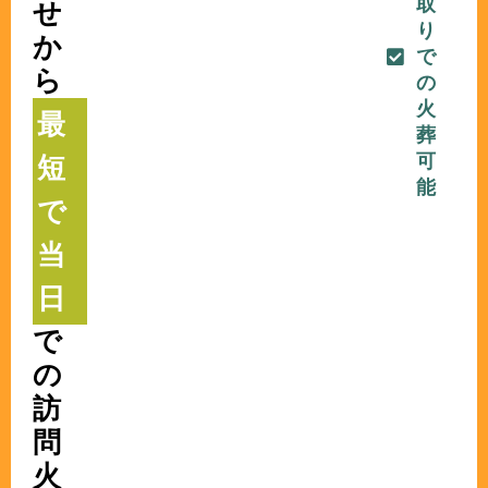
取
せ
り
か
で
ら
の
火
最
葬
可
短
能
で
当
日
で
の
訪
問
火