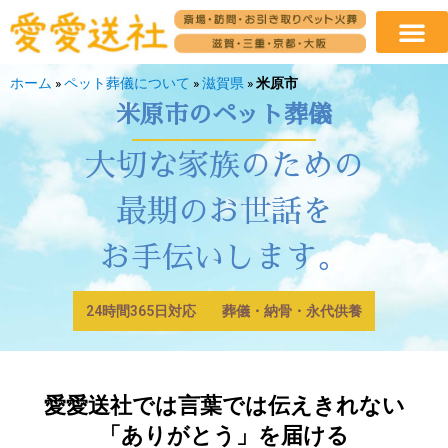
ホーム
»
ペット葬儀について
»
滋賀県
»
米原市
米原市
のペット葬儀
大切な家族のための
最期のお世話を
お手伝いします。
24時間365日対応
葬儀・納骨・永代供養
愛愛送社では言葉では伝えきれない
「ありがとう」を届ける