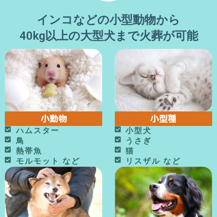
インコなどの小型動物から
40kg以上の大型犬まで火葬が可能
小型種
小動物
小型犬
ハムスター
うさぎ
鳥
猫
熱帯魚
リスザル など
モルモット など