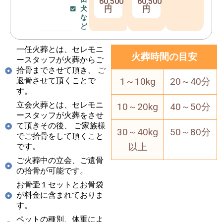
60,500
60,500
犬
円
円
な
ど
一任火葬とは、セレモニ
火葬時間の目安
ースタッフが火葬からご
拾骨までさせて頂き、 ご
返骨させて頂くことで
1～10kg
20～40分
す。
立会火葬とは、セレモニ
10～20kg
40～50分
ースタッフが火葬をさせ
て頂きその後、 ご家族様
30～40kg
50～80分
でご拾骨をして頂くこと
以上
です。
ご火葬中の立会、ご遺骨
の拾骨が可能です。
お骨壷１セットとお骨袋
が料金に含まれておりま
す。
ペットの種別、体重によ