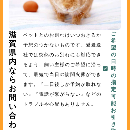
滋
ご
ペットとのお別れはいつおきるか
希
賀
予想のつかないものです。愛愛送
望
県
の
社では突然のお別れにも対応でき
内
日
るよう、飼い主様のご希望に沿っ
時
な
て、最短で当日の訪問火葬ができ
の
ら
指
ます。『二日後しか予約が取れな
お
定
い』『電話が繋がらない』などの
問
可
能
トラブルや心配もありません。
い
お
合
引
わ
き