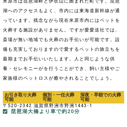
米原市は琵琶湖畔と伊吹山に囲まれた町です。琵琶
湖へのアクセスもよく、市内には東海道新幹線が通
っています。残念ながら現在米原市内にはペットを
火葬する施設がありません。ですが愛愛送社では、
斎場が無い地域でも火葬のお手伝いが可能です。設
備も充実しておりますので愛するペットの旅立ちを
最期までお手伝いいたします。人と同じような供
養・セレモニーがを行うことができ、飼い主様やご
家族様のペットロスが癒やされることでしょう。
お引き取り火葬
個別・一任火葬
深夜・早朝での火葬
可能
可能
可能
〒520-2342 滋賀県野洲市野洲1443-1
琵琶湖大橋より車で約20分