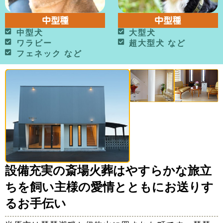
中型種
中型種
中型犬
大型犬
ワラビー
超大型犬 など
フェネック など
設備充実の斎場火葬はやすらかな旅立
ちを飼い主様の愛情とともにお送りす
るお手伝い