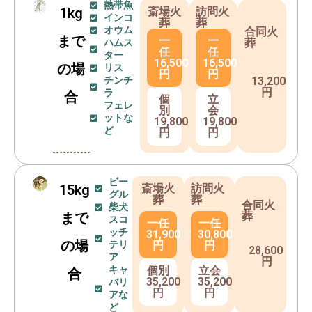
熱帯魚
1kg
斎場火
訪問火
インコ
葬
葬
オウム
合同火
まで
一
一
葬
ハムス
任
任
ター
16,500
16,500
の場
リス
円
円
チンチ
13,200
円
ラ
合
個
立
フェレ
別
会
ットな
19,800
19,800
ど
円
円
ビー
15kg
斎場火
訪問火
グル
葬
葬
合同火
柴犬
葬
まで
スコ
一任
一任
ッチ
31,900
30,800
の場
円
円
テリ
28,600
ア
円
個別
立会
キャ
合
35,200
35,200
バリ
円
円
アな
ど