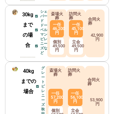
シェ
30kg
斎場火
訪問火
パー
葬
葬
合同火
ド
葬
まで
一任
一任
ドー
46,200
45,100
ベル
円
円
の場
マン
42,900
ピレ
円
個別
立会
ニー
合
49,500
49,500
ズな
円
円
ど
グ
40kg
斎場火
訪問火
レ
葬
葬
ー
合同火
までの
ト
葬
ピ
場合
レ
一任
一任
ニ
57,200
56,100
53,900
ー
円
円
円
ズ
秋
個別
立会
田