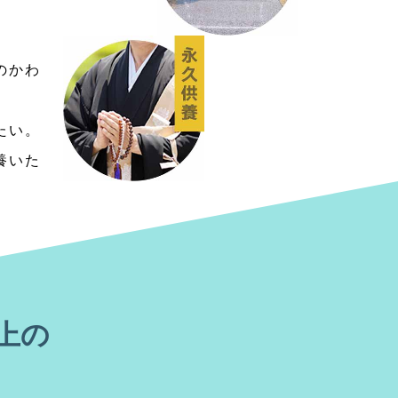
のかわ
たい。
養いた
上の