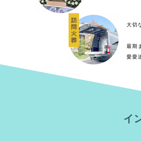
大切
最期
愛愛
イ