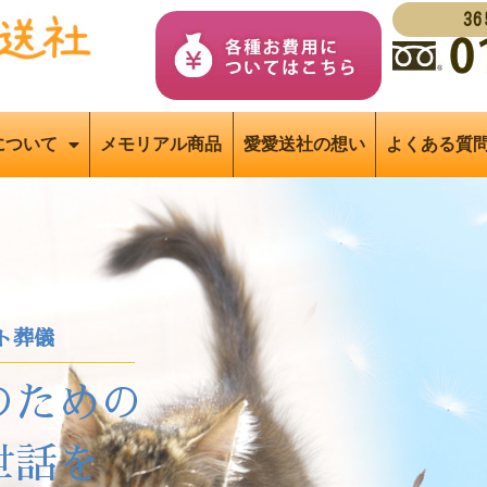
3
について
メモリアル商品
愛愛送社の想い
よくある質
ト葬儀
のための
世話を