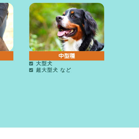
中型種
大型犬
超大型犬 など