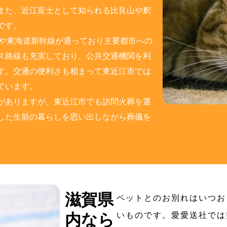
また、近江富士として知られる比良山や釈
です。
線や東海道新幹線が通っており主要都市への
ス路線も充実しており、公共交通機関を利
す。交通の便利さも相まって東近江市では
ています。
がありますが、東近江市でも訪問火葬を選
した生前の暮らしを思い出しながら葬儀を
滋賀県
ペットとのお別れはいつお
内なら
いものです。愛愛送社では