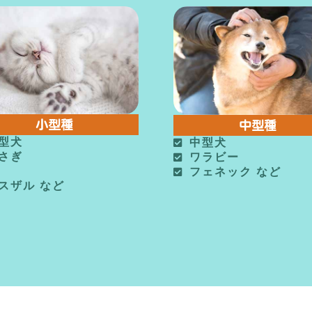
小型種
中型種
型犬
中型犬
さぎ
ワラビー
フェネック など
スザル など