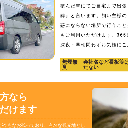
積んだ車にてご自宅まで出張
葬』と言います。飼い主様の
惑にならない場所で行うこと
もご利用いただけます。36
深夜・早朝問わずお気軽にご
無煙無
会社名など看板等
臭
たない
方なら
だけます
が今もなお残っており、有名な観光地とし