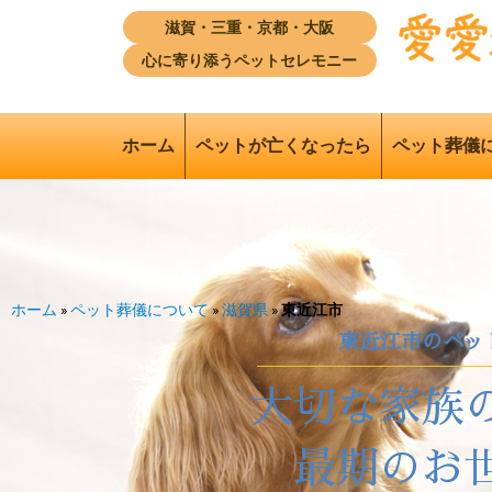
滋賀・三重・京都・大阪
心に寄り添うペットセレモニー
ホーム
ペットが亡くなったら
ペット葬儀
ホーム
»
ペット葬儀について
»
滋賀県
»
東近江市
東近江市
のペッ
大切な家族
最期のお