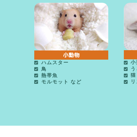
小動物
小
ハムスター
う
鳥
猫
熱帯魚
リ
モルモット など