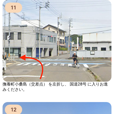
11
撫養町小桑島（交差点）
を
左折
し、
国道28号
に入りお進
みください。
12