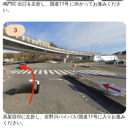
鳴門IC
出口を左折し、
国道11号
に向かってお進みくださ
い。
３
高架目印に左折
し、
吉野川バイパス
/
国道11号
に入りお進み
ください。