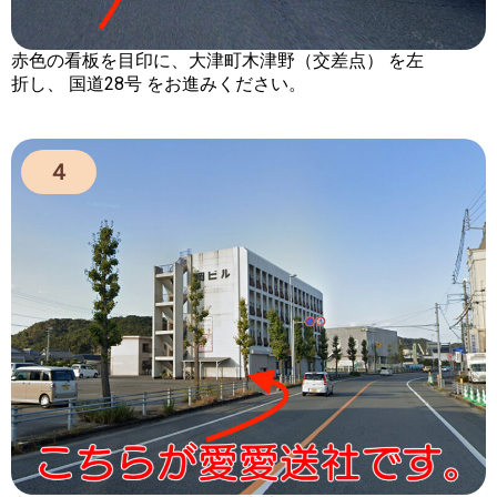
赤色の看板を目印に、大津町木津野（交差点）
を
左
折
し、
国道28号
をお進みください。
４