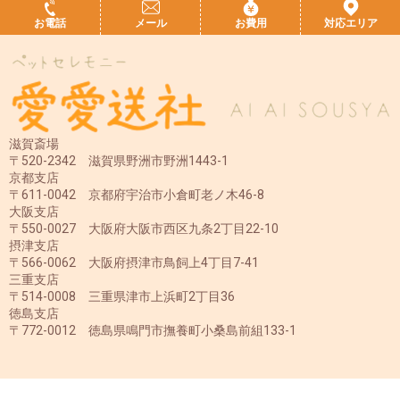
お電話
メール
お費用
対応エリア
滋賀斎場
〒520-2342 滋賀県野洲市野洲1443-1
京都支店
〒611-0042 京都府宇治市小倉町老ノ木46-8
大阪支店
〒550-0027 大阪府大阪市西区九条2丁目22-10
摂津支店
〒566-0062 大阪府摂津市鳥飼上4丁目7-41
三重支店
〒514-0008 三重県津市上浜町2丁目36
徳島支店
〒772-0012 徳島県鳴門市撫養町小桑島前組133-1