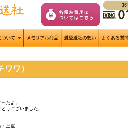
3
について
メモリアル商品
愛愛送社の想い
よくある質
チワワ）
かったよ。
がとうございました。
賀・三重