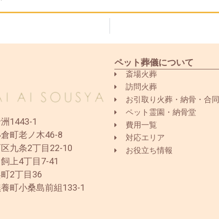
ペット葬儀について
斎場火葬
訪問火葬
お引取り火葬・納骨・合
ペット霊園・納骨堂
1443-1
費用一覧
倉町老ノ木46-8
対応エリア
区九条2丁目22-10
お役立ち情報
飼上4丁目7-41
町2丁目36
養町小桑島前組133-1