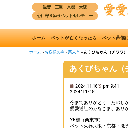
滋賀・三重・京都・大阪
心に寄り添うペットセレモニー
ホーム
ペットが亡くなったら
ペット葬儀
ホーム
»
お客様の声
»
栗東市
»
あくびちゃん（チワワ）
あくびちゃん（
2024.11.18
pm 9:41
2024/11/18
今までありがとう！たのし
愛愛送社のみなさま、あり
Y.K様（栗東市）
ペット火葬大阪・京都・滋