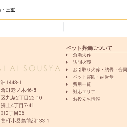
賀・三重
ペット葬儀について
斎場火葬
訪問火葬
お引取り火葬・納骨・合
ペット霊園・納骨堂
1443-1
費用一覧
倉町老ノ木46-8
対応エリア
区九条2丁目22-10
お役立ち情報
飼上4丁目7-41
町2丁目36
養町小桑島前組133-1