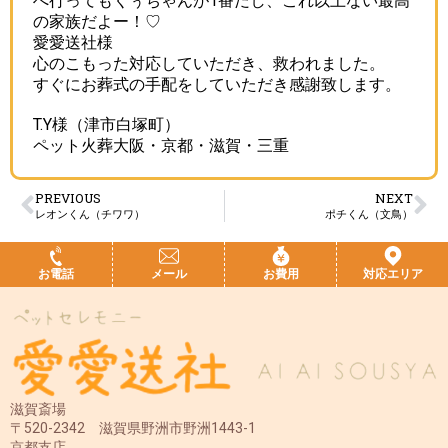
へ行ってもくぅちゃんが1番だし、これ以上ない最高
の家族だよー！♡
愛愛送社様
心のこもった対応していただき、救われました。
すぐにお葬式の手配をしていただき感謝致します。
T.Y様（津市白塚町）
ペット火葬大阪・京都・滋賀・三重
PREVIOUS
NEXT
レオンくん（チワワ）
ポチくん（文鳥）
お電話
メール
お費用
対応エリア
滋賀斎場
〒520-2342 滋賀県野洲市野洲1443-1
京都支店