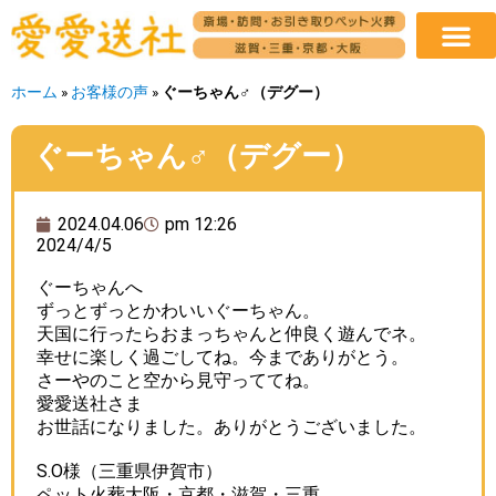
ホーム
»
お客様の声
»
ぐーちゃん♂（デグー）
ぐーちゃん♂（デグー）
2024.04.06
pm 12:26
2024/4/5
ぐーちゃんへ
ずっとずっとかわいいぐーちゃん。
天国に行ったらおまっちゃんと仲良く遊んでネ。
幸せに楽しく過ごしてね。今までありがとう。
さーやのこと空から見守っててね。
愛愛送社さま
お世話になりました。ありがとうございました。
S.O様（三重県伊賀市）
ペット火葬大阪・京都・滋賀・三重