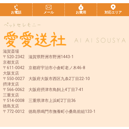
お電話
メール
お費用
対応エリア
滋賀斎場
〒520-2342 滋賀県野洲市野洲1443-1
京都支店
〒611-0042 京都府宇治市小倉町老ノ木46-8
大阪支店
〒550-0027 大阪府大阪市西区九条2丁目22-10
摂津支店
〒566-0062 大阪府摂津市鳥飼上4丁目7-41
三重支店
〒514-0008 三重県津市上浜町2丁目36
徳島支店
〒772-0012 徳島県鳴門市撫養町小桑島前組133-1