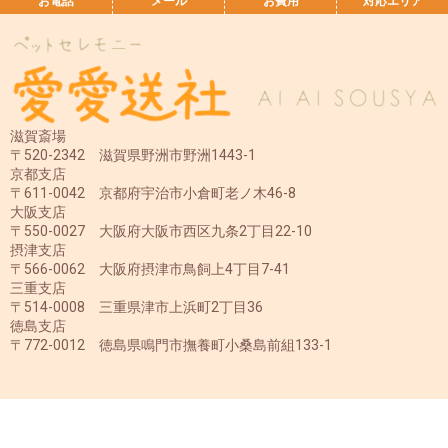
お電話
メール
お費用
対応エリア
滋賀斎場
〒520-2342 滋賀県野洲市野洲1443-1
京都支店
〒611-0042 京都府宇治市小倉町老ノ木46-8
大阪支店
〒550-0027 大阪府大阪市西区九条2丁目22-10
摂津支店
〒566-0062 大阪府摂津市鳥飼上4丁目7-41
三重支店
〒514-0008 三重県津市上浜町2丁目36
徳島支店
〒772-0012 徳島県鳴門市撫養町小桑島前組133-1