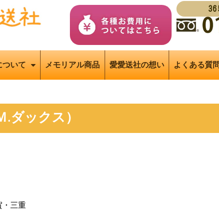
3
について
メモリアル商品
愛愛送社の想い
よくある質
Ｍ.ダックス）
賀・三重