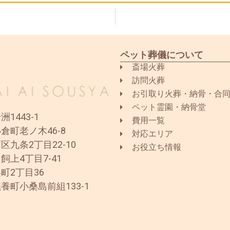
ペット葬儀について
斎場火葬
訪問火葬
お引取り火葬・納骨・合
ペット霊園・納骨堂
1443-1
費用一覧
倉町老ノ木46-8
対応エリア
区九条2丁目22-10
お役立ち情報
飼上4丁目7-41
町2丁目36
養町小桑島前組133-1