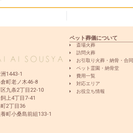
ペット葬儀について
斎場火葬
訪問火葬
お引取り火葬・納骨・合
ペット霊園・納骨堂
1443-1
費用一覧
倉町老ノ木46-8
対応エリア
区九条2丁目22-10
お役立ち情報
飼上4丁目7-41
町2丁目36
養町小桑島前組133-1