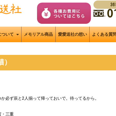
3
について
メモリアル商品
愛愛送社の想い
よくある質
猫）
つか必ず辰と2人揃って帰っておいで。待ってるから。
賀・三重