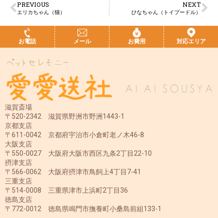
PREVIOUS
NEXT
エリカちゃん（猫）
ひなちゃん（トイプードル）
お電話
メール
お費用
対応エリア
滋賀斎場
〒520-2342 滋賀県野洲市野洲1443-1
京都支店
〒611-0042 京都府宇治市小倉町老ノ木46-8
大阪支店
〒550-0027 大阪府大阪市西区九条2丁目22-10
摂津支店
〒566-0062 大阪府摂津市鳥飼上4丁目7-41
三重支店
〒514-0008 三重県津市上浜町2丁目36
徳島支店
〒772-0012 徳島県鳴門市撫養町小桑島前組133-1