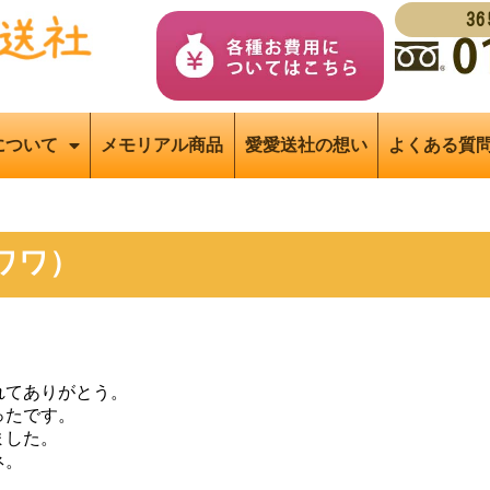
3
について
メモリアル商品
愛愛送社の想い
よくある質
ワワ）
れてありがとう。
ったです。
ました。
ネ。