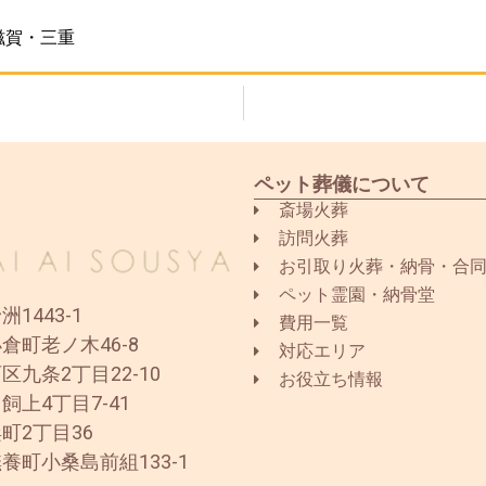
滋賀・三重
ペット葬儀について
斎場火葬
訪問火葬
お引取り火葬・納骨・合
ペット霊園・納骨堂
1443-1
費用一覧
倉町老ノ木46-8
対応エリア
区九条2丁目22-10
お役立ち情報
飼上4丁目7-41
町2丁目36
養町小桑島前組133-1