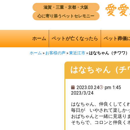
滋賀・三重・京都・大阪
心に寄り添うペットセレモニー
ホーム
ペットが亡くなったら
ペット葬儀
ホーム
»
お客様の声
»
東近江市
»
はなちゃん（チワワ）
はなちゃん（チ
2023.03.24
pm 1:45
2023/3/24
はなちゃん、仲良くしてく
毎日が いやされて楽しか
おばちゃんと一緒に見送り
そちらで、コロンと仲良く