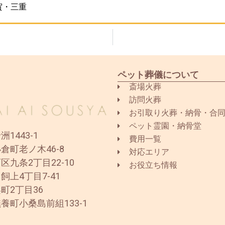
賀・三重
ペット葬儀について
斎場火葬
訪問火葬
お引取り火葬・納骨・合
ペット霊園・納骨堂
1443-1
費用一覧
倉町老ノ木46-8
対応エリア
区九条2丁目22-10
お役立ち情報
飼上4丁目7-41
町2丁目36
養町小桑島前組133-1