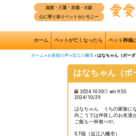
滋賀・三重・京都・大阪
心に寄り添うペットセレモニー
ホーム
ペットが亡くなったら
ペット葬儀
ホーム
»
お客様の声
»
近江八幡市
»
はなちゃん（ボーダ
はなちゃん（ボ
2024.10.30
am 9:55
2024/10/29
はなちゃん うちの家族に
向こうでは仲良しのお友達
ご飯も一杯食べや。
S.T様（近江八幡市）