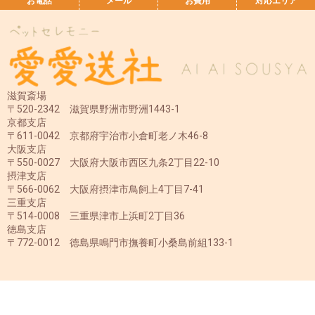
お電話
メール
お費用
対応エリア
滋賀斎場
〒520-2342 滋賀県野洲市野洲1443-1
京都支店
〒611-0042 京都府宇治市小倉町老ノ木46-8
大阪支店
〒550-0027 大阪府大阪市西区九条2丁目22-10
摂津支店
〒566-0062 大阪府摂津市鳥飼上4丁目7-41
三重支店
〒514-0008 三重県津市上浜町2丁目36
徳島支店
〒772-0012 徳島県鳴門市撫養町小桑島前組133-1