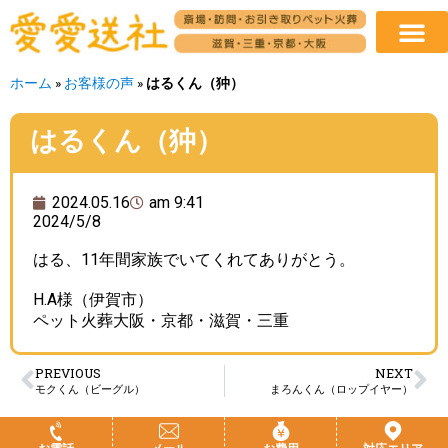
ホーム
»
お客様の声
»
はるくん（狆）
はるくん（狆）
2024.05.16
am 9:41
2024/5/8
はる、11年間家族でいてくれてありがとう。
H.A様（伊賀市）
ペット火葬大阪・京都・滋賀・三重
PREVIOUS
NEXT
モクくん（ビーグル）
まろんくん（ロップイヤー）