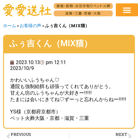
ホーム
»
お客様の声
»
ふぅ吉くん（MIX猫）
ふぅ吉くん（MIX猫）
2023.10.13
pm 12:11
2023/10/9
かわいいふうちゃん♡
通院も強制給餌も頑張ってくれてありがとう。
甘えん坊のふうちゃんが大好きー!!!!!
たまには会いにきてね♡ずーっと忘れんからねー!!!!!
Y.S様（京都府京都市）
ペット火葬大阪・京都・滋賀・三重
PREVIOUS
NEXT