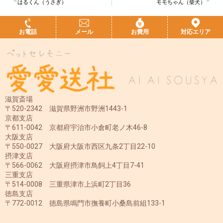
はるくん（うさぎ）
モモちゃん（柴犬）
お電話
メール
お費用
対応エリア
滋賀斎場
〒520-2342 滋賀県野洲市野洲1443-1
京都支店
〒611-0042 京都府宇治市小倉町老ノ木46-8
大阪支店
〒550-0027 大阪府大阪市西区九条2丁目22-10
摂津支店
〒566-0062 大阪府摂津市鳥飼上4丁目7-41
三重支店
〒514-0008 三重県津市上浜町2丁目36
徳島支店
〒772-0012 徳島県鳴門市撫養町小桑島前組133-1