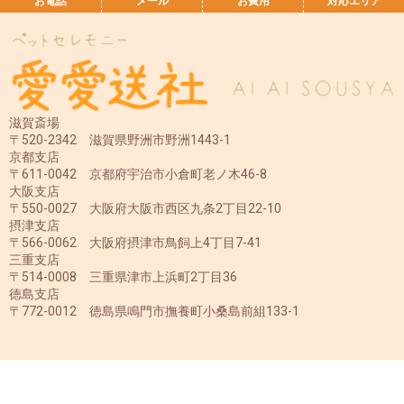
お電話
メール
お費用
対応エリア
滋賀斎場
〒520-2342 滋賀県野洲市野洲1443-1
京都支店
〒611-0042 京都府宇治市小倉町老ノ木46-8
大阪支店
〒550-0027 大阪府大阪市西区九条2丁目22-10
摂津支店
〒566-0062 大阪府摂津市鳥飼上4丁目7-41
三重支店
〒514-0008 三重県津市上浜町2丁目36
徳島支店
〒772-0012 徳島県鳴門市撫養町小桑島前組133-1