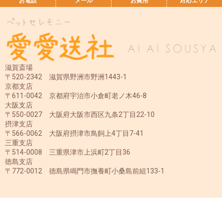
お電話
メール
お費用
対応エリア
滋賀斎場
〒520-2342 滋賀県野洲市野洲1443-1
京都支店
〒611-0042 京都府宇治市小倉町老ノ木46-8
大阪支店
〒550-0027 大阪府大阪市西区九条2丁目22-10
摂津支店
〒566-0062 大阪府摂津市鳥飼上4丁目7-41
三重支店
〒514-0008 三重県津市上浜町2丁目36
徳島支店
〒772-0012 徳島県鳴門市撫養町小桑島前組133-1