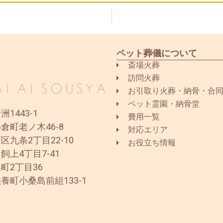
ペット葬儀について
斎場火葬
訪問火葬
お引取り火葬・納骨・合
ペット霊園・納骨堂
1443-1
費用一覧
倉町老ノ木46-8
対応エリア
区九条2丁目22-10
お役立ち情報
飼上4丁目7-41
町2丁目36
養町小桑島前組133-1