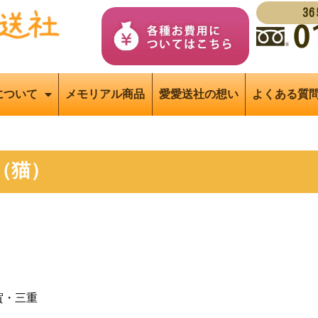
3
について
メモリアル商品
愛愛送社の想い
よくある質
（猫）
賀・三重