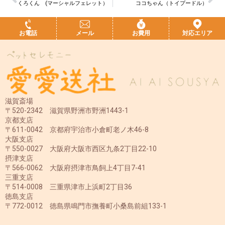
くろくん (マーシャルフェレット）
ココちゃん（トイプードル）
お電話
メール
お費用
対応エリア
滋賀斎場
〒520-2342 滋賀県野洲市野洲1443-1
京都支店
〒611-0042 京都府宇治市小倉町老ノ木46-8
大阪支店
〒550-0027 大阪府大阪市西区九条2丁目22-10
摂津支店
〒566-0062 大阪府摂津市鳥飼上4丁目7-41
三重支店
〒514-0008 三重県津市上浜町2丁目36
徳島支店
〒772-0012 徳島県鳴門市撫養町小桑島前組133-1