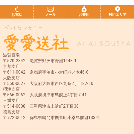
お電話
メール
お費用
対応エリア
滋賀斎場
〒520-2342 滋賀県野洲市野洲1443-1
京都支店
〒611-0042 京都府宇治市小倉町老ノ木46-8
大阪支店
〒550-0027 大阪府大阪市西区九条2丁目22-10
摂津支店
〒566-0062 大阪府摂津市鳥飼上4丁目7-41
三重支店
〒514-0008 三重県津市上浜町2丁目36
徳島支店
〒772-0012 徳島県鳴門市撫養町小桑島前組133-1