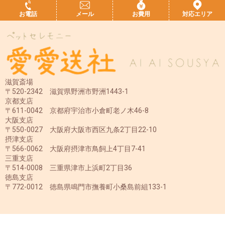
お電話
メール
お費用
対応エリア
滋賀斎場
〒520-2342 滋賀県野洲市野洲1443-1
京都支店
〒611-0042 京都府宇治市小倉町老ノ木46-8
大阪支店
〒550-0027 大阪府大阪市西区九条2丁目22-10
摂津支店
〒566-0062 大阪府摂津市鳥飼上4丁目7-41
三重支店
〒514-0008 三重県津市上浜町2丁目36
徳島支店
〒772-0012 徳島県鳴門市撫養町小桑島前組133-1