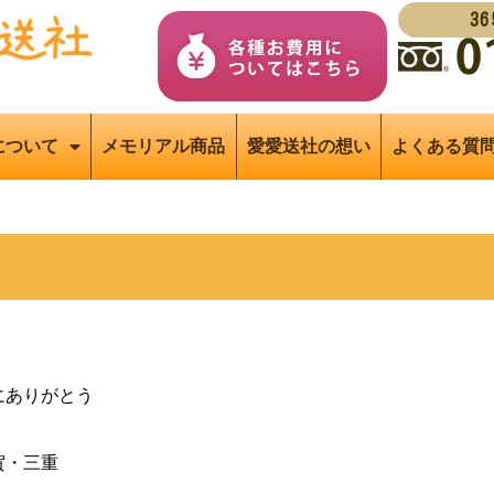
3
について
メモリアル商品
愛愛送社の想い
よくある質
）
にありがとう
賀・三重