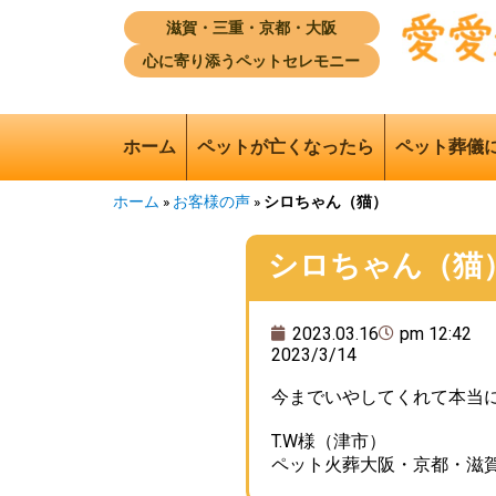
滋賀・三重・京都・大阪
心に寄り添うペットセレモニー
ホーム
ペットが亡くなったら
ペット葬儀
ホーム
»
お客様の声
»
シロちゃん（猫）
シロちゃん（猫
2023.03.16
pm 12:42
2023/3/14
今までいやしてくれて本当
T.W様（津市）
ペット火葬大阪・京都・滋