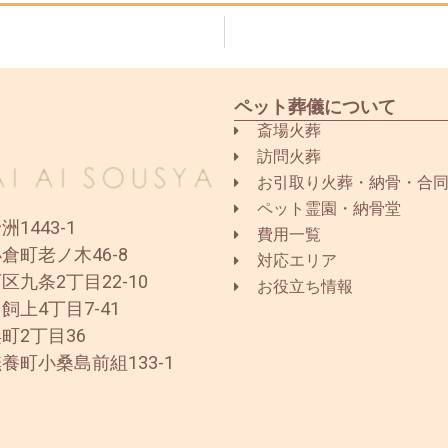
ペット葬儀について
斎場火葬
訪問火葬
お引取り火葬・納骨・合
ペット霊園・納骨堂
1443-1
費用一覧
倉町老ノ木46-8
対応エリア
区九条2丁目22-10
お役立ち情報
飼上4丁目7-41
町2丁目36
養町小桑島前組133-1