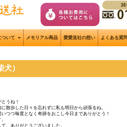
3
について
メモリアル商品
愛愛送社の想い
よくある質
柴犬）
がとうね！
緒に散歩した日々を忘れずに私も明日から頑張るね。
思いつつ毎度となく奇跡をおこし今日までありがとう！
す。
して、ありがとうございました。