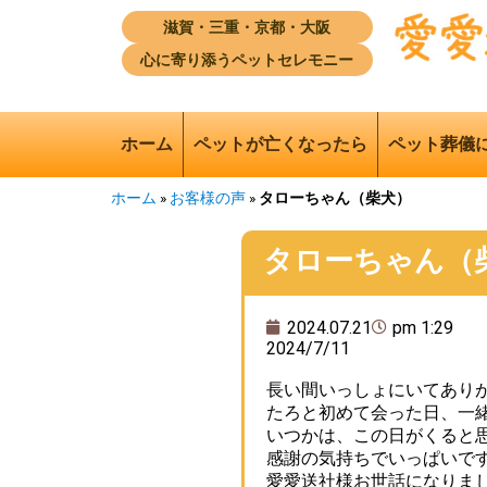
滋賀・三重・京都・大阪
心に寄り添うペットセレモニー
ホーム
ペットが亡くなったら
ペット葬儀
ホーム
»
お客様の声
»
タローちゃん（柴犬）
タローちゃん（
2024.07.21
pm 1:29
2024/7/11
長い間いっしょにいてあり
たろと初めて会った日、一
いつかは、この日がくると
感謝の気持ちでいっぱいで
愛愛送社様お世話になりま