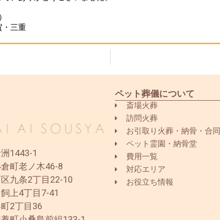
）
賀・三重
ペット葬儀について
斎場火葬
訪問火葬
お引取り火葬・納骨・合
ペット霊園・納骨堂
1443-1
費用一覧
倉町老ノ木46-8
対応エリア
区九条2丁目22-10
お役立ち情報
飼上4丁目7-41
町2丁目36
養町小桑島前組133-1