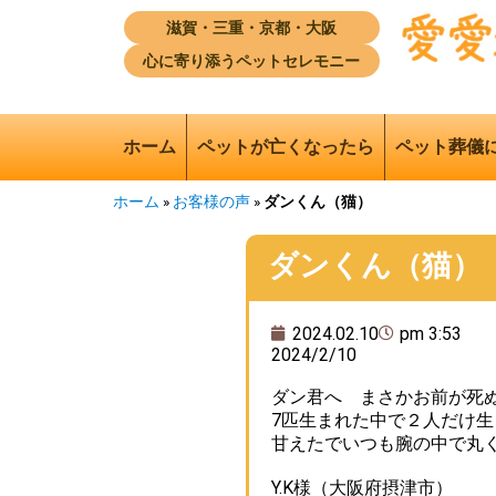
滋賀・三重・京都・大阪
心に寄り添うペットセレモニー
ホーム
ペットが亡くなったら
ペット葬儀
ホーム
»
お客様の声
»
ダンくん（猫）
ダンくん（猫）
2024.02.10
pm 3:53
2024/2/10
ダン君へ まさかお前が死
7匹生まれた中で２人だけ
甘えたでいつも腕の中で丸
Y.K様（大阪府摂津市）