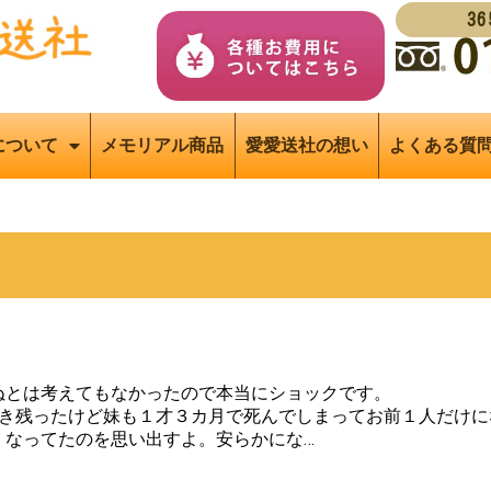
3
について
メモリアル商品
愛愛送社の想い
よくある質
ぬとは考えてもなかったので本当にショックです。
生き残ったけど妹も１才３カ月で死んでしまってお前１人だけに
くなってたのを思い出すよ。安らかにな…