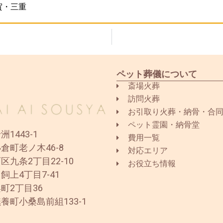
賀・三重
ペット葬儀について
斎場火葬
訪問火葬
お引取り火葬・納骨・合
ペット霊園・納骨堂
1443-1
費用一覧
倉町老ノ木46-8
対応エリア
区九条2丁目22-10
お役立ち情報
飼上4丁目7-41
町2丁目36
養町小桑島前組133-1