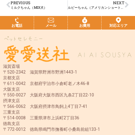
PREVIOUS
NEXT
ミルクちゃん（MIX犬）
ルビーちゃん（アメリカンショートヘア猫）
お電話
メール
お費用
対応エリア
滋賀斎場
〒520-2342 滋賀県野洲市野洲1443-1
京都支店
〒611-0042 京都府宇治市小倉町老ノ木46-8
大阪支店
〒550-0027 大阪府大阪市西区九条2丁目22-10
摂津支店
〒566-0062 大阪府摂津市鳥飼上4丁目7-41
三重支店
〒514-0008 三重県津市上浜町2丁目36
徳島支店
〒772-0012 徳島県鳴門市撫養町小桑島前組133-1