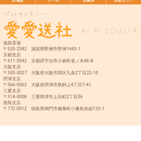
お電話
メール
お費用
対応エリア
滋賀斎場
〒520-2342 滋賀県野洲市野洲1443-1
京都支店
〒611-0042 京都府宇治市小倉町老ノ木46-8
大阪支店
〒550-0027 大阪府大阪市西区九条2丁目22-10
摂津支店
〒566-0062 大阪府摂津市鳥飼上4丁目7-41
三重支店
〒514-0008 三重県津市上浜町2丁目36
徳島支店
〒772-0012 徳島県鳴門市撫養町小桑島前組133-1